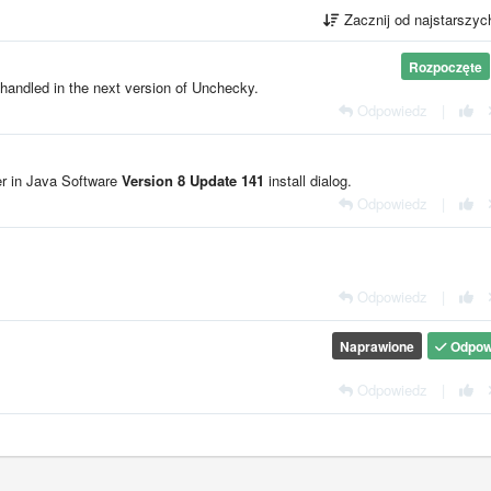
Zacznij od najstarszy
Rozpoczęte
e handled in the next version of Unchecky.
Odpowiedz
|
er in Java Software
Version 8 Update 141
install dialog.
Odpowiedz
|
Odpowiedz
|
Naprawione
Odpow
Odpowiedz
|