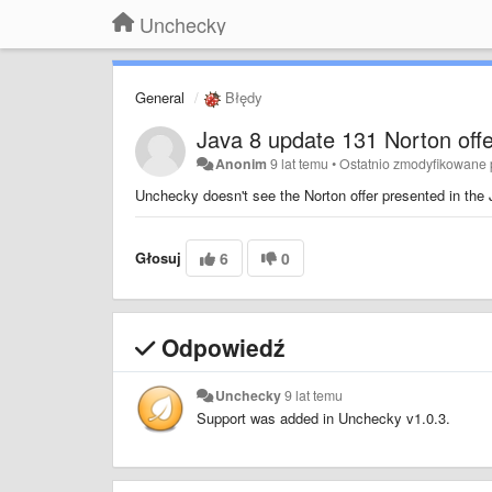
Unchecky
General
Błędy
Java 8 update 131 Norton offe
Anonim
9 lat temu
•
Ostatnio zmodyfikowane
Unchecky doesn't see the Norton offer presented in the 
Głosuj
6
0
Odpowiedź
Unchecky
9 lat temu
Support was added in Unchecky v1.0.3.