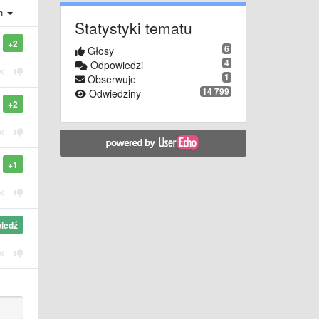
ch
Statystyki tematu
+2
6
Głosy
4
Odpowiedzi
1
Obserwuje
14 799
Odwiedziny
+2
+1
iedź