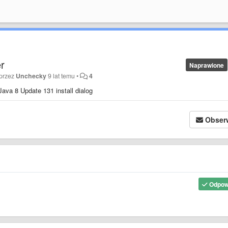
r
Naprawione
 przez
Unchecky
9 lat temu
•
4
Java 8 Update 131 install dialog
Obser
Odpow