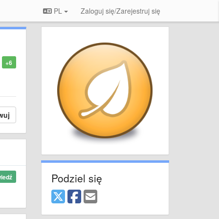
PL
Zaloguj się/Zarejestruj się
+6
wuj
Podziel się
iedź