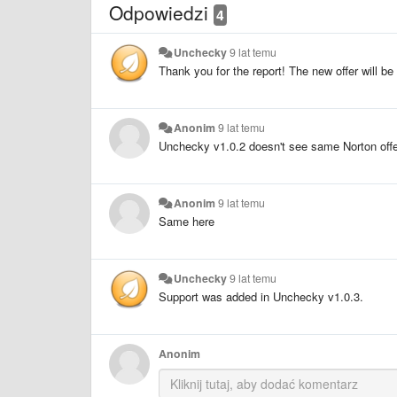
Odpowiedzi
4
Unchecky
9 lat temu
Thank you for the report! The new offer will b
Anonim
9 lat temu
Unchecky v1.0.2 doesn't see same Norton off
Anonim
9 lat temu
Same here
Unchecky
9 lat temu
Support was added in Unchecky v1.0.3.
Anonim