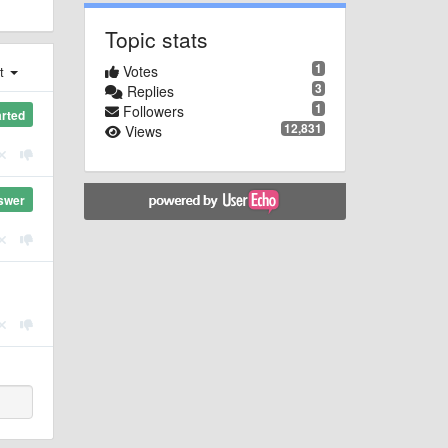
Topic stats
1
Votes
st
3
Replies
1
Followers
arted
12,831
Views
swer