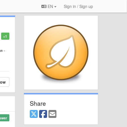
EN
Sign in / Sign up
+1
я -
low
Share
swer