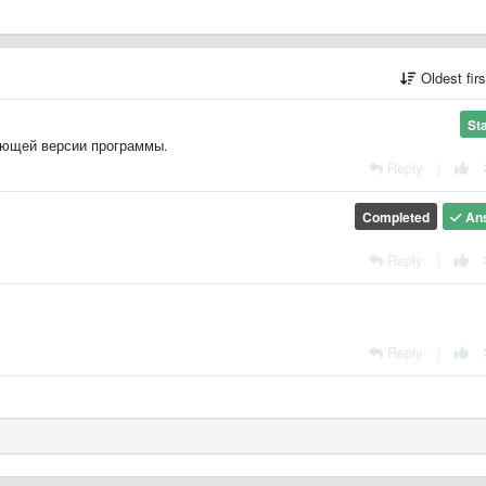
Oldest fir
St
ующей версии программы.
Reply
|
Completed
An
Reply
|
Reply
|