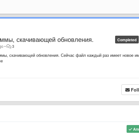
аммы, скачивающей обновления.
Completed
go
•
3
ммы, скачивающей обновления. Сейчас файл каждый раз имеет новое им
ле
Fol
An