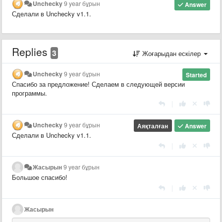
Unchecky
9 year бұрын
Answer
Сделали в Unchecky v1.1.
Replies
3
Жоғарыдан ескілер
Unchecky
9 year бұрын
Started
Спасибо за предложение! Сделаем в следующей версии
программы.
|
Unchecky
9 year бұрын
Аяқталған
Answer
Сделали в Unchecky v1.1.
|
Жасырын
9 year бұрын
Большое спасибо!
|
Жасырын