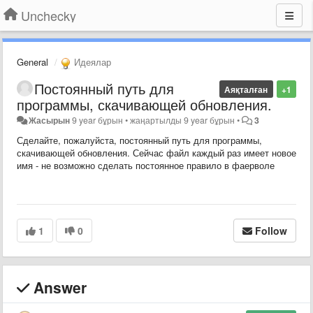
Unchecky
General
Идеялар
Постоянный путь для
Аяқталған
+1
программы, скачивающей обновления.
Жасырын
9 year бұрын
•
жаңартылды
9 year бұрын
•
3
Сделайте, пожалуйста, постоянный путь для программы,
скачивающей обновления. Сейчас файл каждый раз имеет новое
имя - не возможно сделать постоянное правило в фаерволе
1
0
Follow
Answer