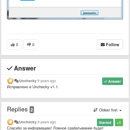
0
0
Follow
Answer
Unchecky
9 years ago
Answer
Исправлено в Unchecky v1.1.
Replies
2
Oldest first
Unchecky
9 years ago
Started
+1
Спасибо за информацию! Ложное срабатывание будет