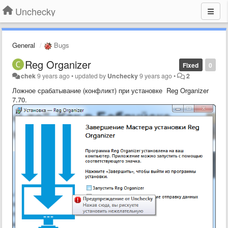
Unchecky
General
Bugs
Reg Organizer
Fixed
0
chek
9 years ago
•
updated by
Unchecky
9 years ago
•
2
Ложное срабатывание (конфликт) при установке Reg Organizer
7.70.