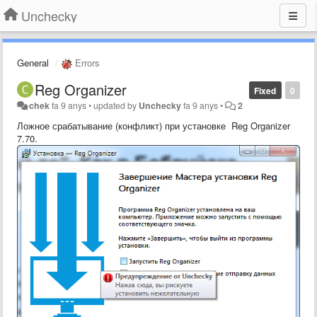
Unchecky
General
Errors
Reg Organizer
Fixed
0
chek
fa 9 anys
•
updated by
Unchecky
fa 9 anys
•
2
Ложное срабатывание (конфликт) при установке Reg Organizer
7.70.