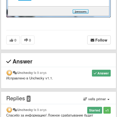
0
0
Follow
Answer
Unchecky
fa 9 anys
Answer
Исправлено в Unchecky v1.1.
Replies
2
vells primer
Unchecky
fa 9 anys
Started
+1
Спасибо за информацию! Ложное срабатывание будет