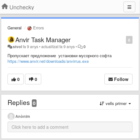
Unchecky
General
Errors
Anvir Task Manager
0
stvol
fa 9 anys
•
actualitzat
fa 9 anys
•
0
Пропускает предложение установки мусорного софта
https://www.anvir.net/downloads/anvirrus.exe
0
0
Follow
Replies
0
vells primer
Anònim