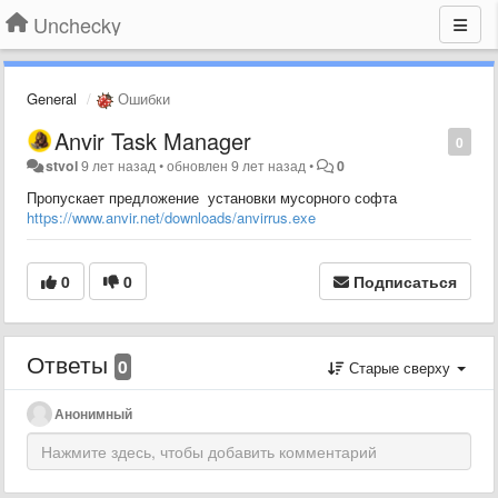
Unchecky
General
Ошибки
Anvir Task Manager
0
stvol
9 лет назад
•
обновлен
9 лет назад
•
0
Пропускает предложение установки мусорного софта
https://www.anvir.net/downloads/anvirrus.exe
0
0
Подписаться
Ответы
0
Старые сверху
Анонимный