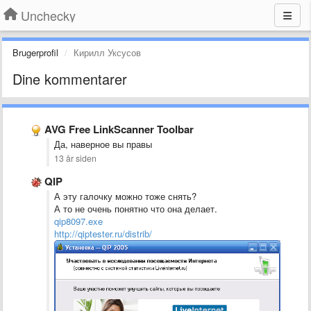
Unchecky
Brugerprofil
Кирилл Уксусов
Dine kommentarer
AVG Free LinkScanner Toolbar
Да, наверное вы правы
13 år siden
QIP
А эту галочку можно тоже снять?
А то не очень понятно что она делает.
qip8097.exe
http://qiptester.ru/distrib/