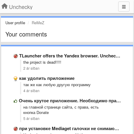
Unchecky
User profile
ReMeZ
Your comments
TLauncher offers the Yandex browser. Unchecky doesn&#x27;t remove the checkmark.
the project is dead!!!!!
2 ár síðan
как удолить приложение
так же как любую другую программу
4 ár síðan
Очень крутое приложение. Необходимо практически на каждом пк. Но к …
на главной странице сайта, с права, есть
кнопка Donate
5 ár síðan
при установке Mediaget галочки не снимаются