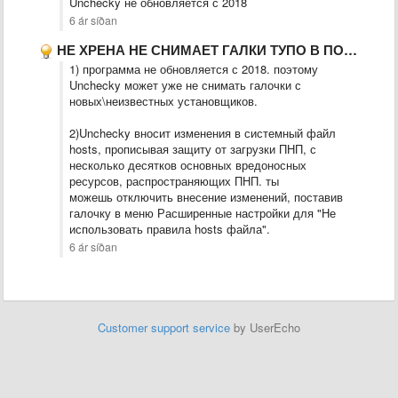
Unchecky не обновляется с 2018
6 ár síðan
НЕ ХРЕНА НЕ СНИМАЕТ ГАЛКИ ТУПО В ПОРАЖНЯКА ВИСИТ В …
1) программа не обновляется с 2018. поэтому
Unchecky может уже не снимать галочки с
новых\неизвестных установщиков.
2)Unchecky вносит изменения в системный файл
hosts, прописывая защиту от загрузки ПНП, с
несколько десятков основных вредоносных
ресурсов, распространяющих ПНП. ты
можешь отключить внесение изменений, поставив
галочку в меню Расширенные настройки для "Не
использовать правила hosts файла".
6 ár síðan
Customer support service
by UserEcho