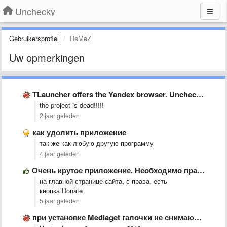
Unchecky
Gebruikersprofiel
ReMeZ
Uw opmerkingen
TLauncher offers the Yandex browser. Unchecky doesn&#x27;t remove the checkmark.
the project is dead!!!!!
2 jaar geleden
как удолить приложение
так же как любую другую программу
4 jaar geleden
Очень крутое приложение. Необходимо практически на каждом пк. Но к …
на главной странице сайта, с права, есть
кнопка Donate
5 jaar geleden
при установке Mediaget галочки не снимаются