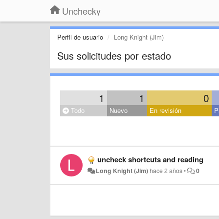
Unchecky
Perfil de usuario
Long Knight (Jim)
Sus solicitudes por estado
1
1
0
Todo
Nuevo
En revisión
P
uncheck shortcuts and reading
Long Knight (Jim)
hace 2 años
•
0