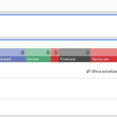
0
0
0
0
laneado
Iniciado
Finalizado
Rechazado
Última actualiza