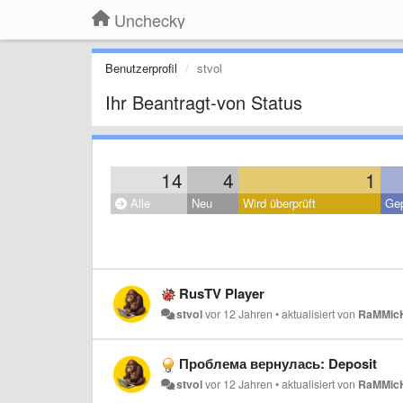
Unchecky
Benutzerprofil
stvol
Ihr Beantragt-von Status
14
4
1
Alle
Neu
Wird überprüft
Gep
RusTV Player
stvol
vor 12 Jahren
•
aktualisiert von
RaMMic
Проблема вернулась: Deposit
stvol
vor 12 Jahren
•
aktualisiert von
RaMMic