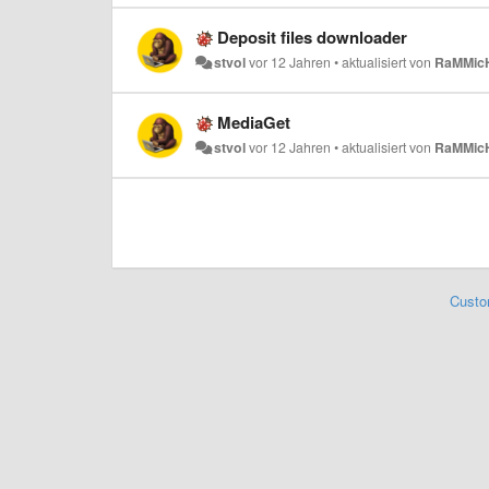
Deposit files downloader
stvol
vor 12 Jahren
•
aktualisiert von
RaMMic
MediaGet
stvol
vor 12 Jahren
•
aktualisiert von
RaMMic
Custo