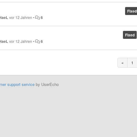
Fixed
HaeL
vor 12 Jahren
•
6
Fixed
HaeL
vor 12 Jahren
•
6
«
1
mer support service
by UserEcho