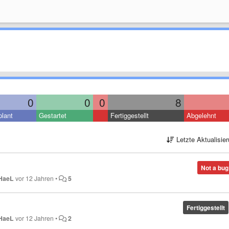
0
0
0
8
lant
Gestartet
Fertiggestellt
Abgelehnt
Letzte Aktualisie
Not a bug
HaeL
vor 12 Jahren
•
5
Fertiggestellt
HaeL
vor 12 Jahren
•
2