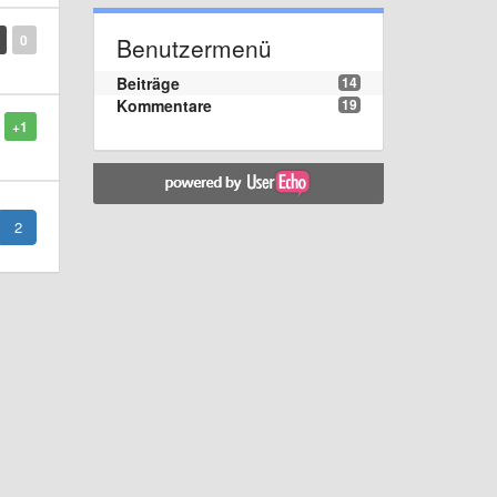
0
Benutzermenü
Beiträge
14
Kommentare
19
+1
2