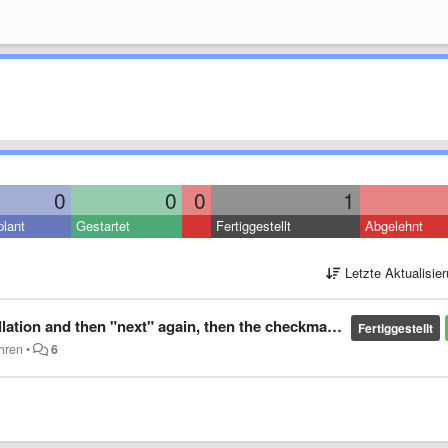
0
0
0
1
lant
Gestartet
Fertiggestellt
Abgelehnt
Letzte Aktualisie
xt" again, then the checkmarks will be installed in the opposite direction.
Fertiggestellt
ahren
•
6