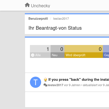
Unchecky
Benutzerprofil
testav2017
Ihr Beantragt-von Status
1
0
0
Alle
Neu
Wird überprüft
Gep
If you press "back" during the installation and then "ne
testav2017
vor 9 Jahren
•
aktualisiert
vor 9 J