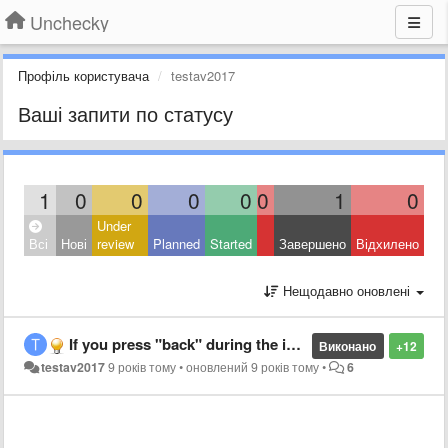
Unchecky
Профіль користувача
testav2017
Ваші запити по статусу
1
0
0
0
0
0
1
0
Under
Всі
Нові
review
Planned
Started
Завершено
Відхилено
Нещодавно оновлені
If you press "back" during the installation and then "next" again, then the checkmarks will be installed in the opposite direction.
Виконано
+12
testav2017
9 років тому
•
оновлений
9 років тому
•
6