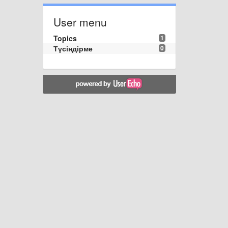
User menu
Topics
1
Түсіндірме
0