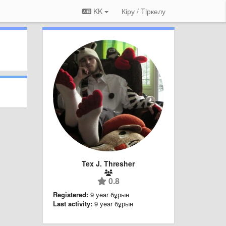
KK
Кіру / Tiркелу
Tex J. Thresher
0.8
Registered:
9 year бұрын
Last activity:
9 year бұрын