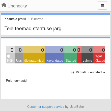
Unchecky
Kasutaja profiil
Binnette
Teie teemad staatuse järgi
0
0
0
0
0
0
0
0
tagasi
Kõik
Uus
ülevaatamisel
kavandatud
Started
valmis
lükatud
Viimati uuendatud
Pole teemasid
Customer support service
by UserEcho