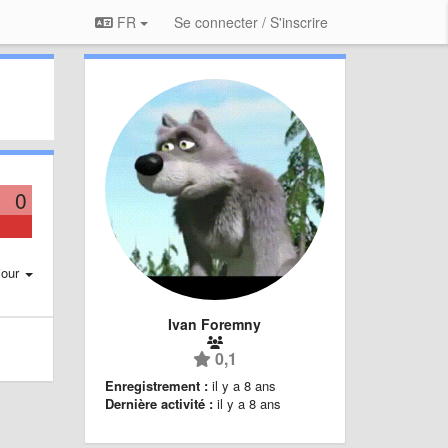
FR
Se connecter / S'inscrire
0
jour
Ivan Foremny
0,1
Enregistrement :
il y a 8 ans
Dernière activité :
il y a 8 ans