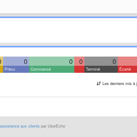
0
0
0
0
0
Prévu
Commencé
Terminé
Écarté
Les derniers mis à 
'assistance aux clients
par UserEcho