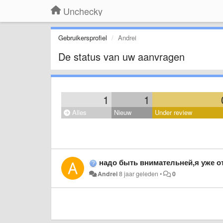
Unchecky
Gebruikersprofiel
Andrei
De status van uw aanvragen
1
1
Alles
Nieuw
Under review
надо быть внимательней,я уже от
Andrei
8 jaar geleden
•
0