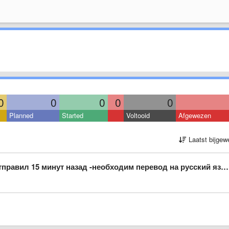
0
0
0
0
0
Planned
Started
Voltooid
Afgewezen
Laatst bijgew
правил 15 минут назад -необходим перевод на русский язык