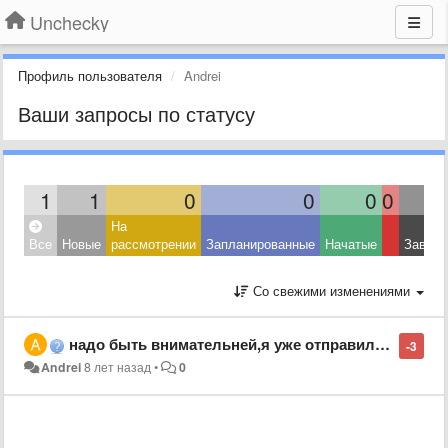
Unchecky
Профиль пользователя
Andrei
Ваши запросы по статусу
1
1
0
0
0
0
На
Все
Новые
рассмотрении
Запланированные
Начатые
Завер
Со свежими изменениями
надо быть внимательней,я уже отправил 15 минут назад -необходим перевод на русский язык
-3
Andrei
8 лет назад
•
0