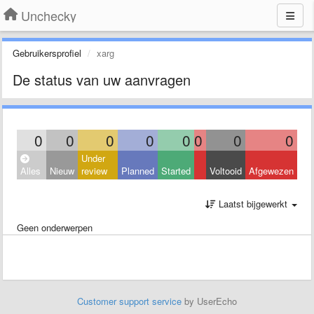
Unchecky
Gebruikersprofiel
xarg
De status van uw aanvragen
0
0
0
0
0
0
0
0
Under
Alles
Nieuw
review
Planned
Started
Voltooid
Afgewezen
Laatst bijgewerkt
Geen onderwerpen
Customer support service
by UserEcho