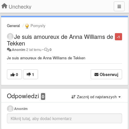
Unchecky
General
Pomysły
Je suis amoureux de Anna Williams de
-1
Tekken
Anonim
2 lat temu
•
0
Je suis amoureux de Anna Williams de Tekken
0
1
Obserwuj
Odpowiedzi
0
Zacznij od najstarszych
Anonim