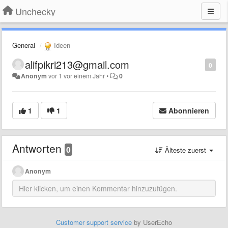
Unchecky
General
Ideen
alifpikri213@gmail.com
0
Anonym
vor 1 vor einem Jahr
•
0
1
1
Abonnieren
Antworten
0
Älteste zuerst
Anonym
Customer support service
by UserEcho