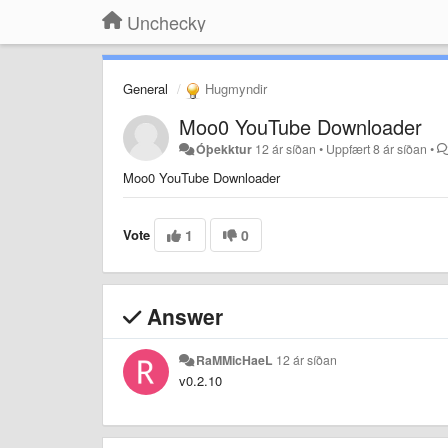
Unchecky
General
Hugmyndir
Moo0 YouTube Downloader
Óþekktur
12 ár síðan
•
Uppfært
8 ár síðan
•
Moo0 YouTube Downloader
Vote
1
0
Answer
RaMMicHaeL
12 ár síðan
v0.2.10