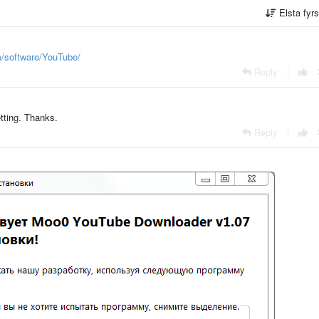
Elsta fyr
m/software/YouTube/
Reply
|
etting. Thanks.
Reply
|