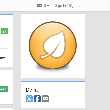
IS
Sign in / Sign up
+1
low
Deila
swer