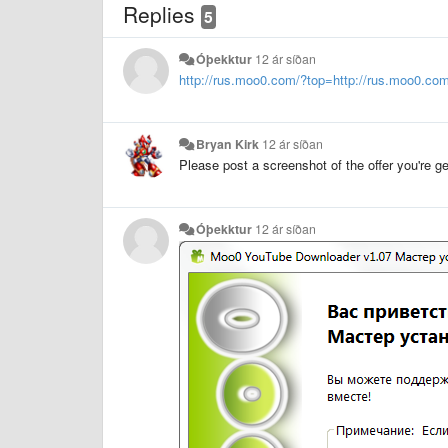
Replies
5
Óþekktur
12 ár síðan
http://rus.moo0.com/?top=http://rus.moo0.co
Bryan Kirk
12 ár síðan
Please post a screenshot of the offer you're g
Óþekktur
12 ár síðan