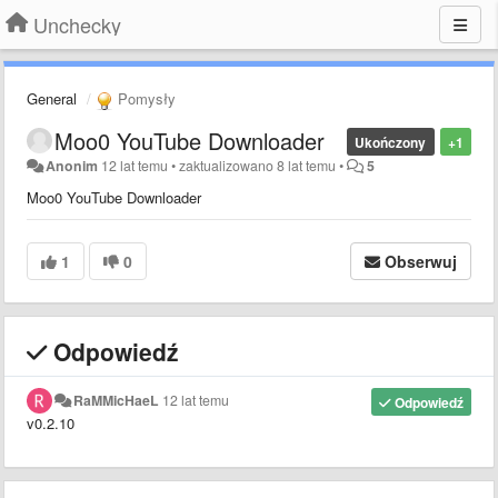
Unchecky
General
Pomysły
Moo0 YouTube Downloader
Ukończony
+1
Anonim
12 lat temu
•
zaktualizowano
8 lat temu
•
5
Moo0 YouTube Downloader
1
0
Obserwuj
Odpowiedź
RaMMicHaeL
12 lat temu
Odpowiedź
v0.2.10