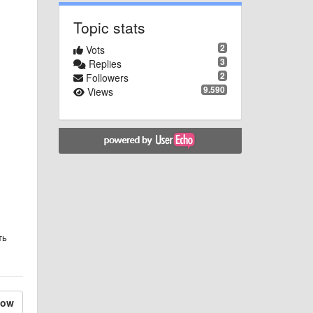
Topic stats
2
Vots
3
Replies
2
Followers
9.590
Views
ть
low