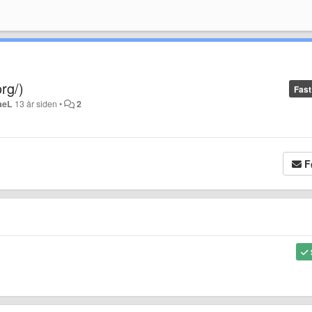
rg/)
Fast
aeL
13 år siden
•
2
F