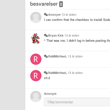
besvarelser
2
Anonym
13 år siden
I can confirm that the checkbox to install Soda
Bryan Kirk
13 år siden
^ That was me, I didn't log in before posting 
RaMMicHaeL
13 år siden
RaMMicHaeL
13 år siden
v0.2
Anonym