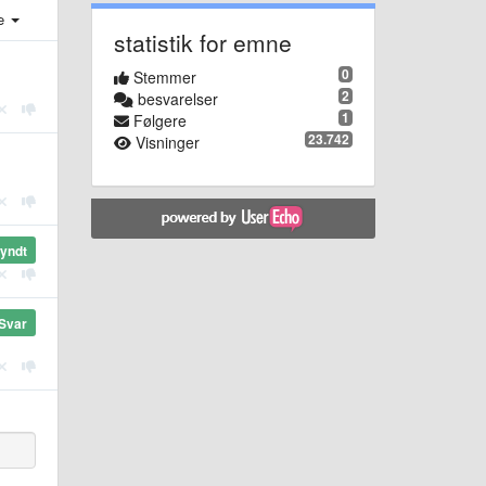
e
statistik for emne
0
Stemmer
2
besvarelser
1
Følgere
23.742
Visninger
yndt
Svar