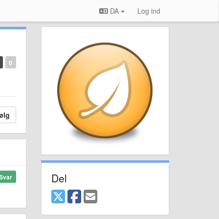
DA
Log ind
0
ølg
Del
Svar