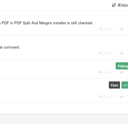
Ældst
 PDF in PDF Split And Merge's installer is still checked.
Svar
|
that comment.
Svar
|
Påbeg
Svar
|
Fast
Svar
|