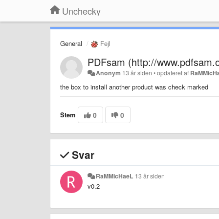
Unchecky
General
Fejl
PDFsam (http://www.pdfsam.o
Anonym
13 år siden
•
opdateret af
RaMMicH
the box to install another product was check marked
Stem
0
0
Svar
RaMMicHaeL
13 år siden
v0.2