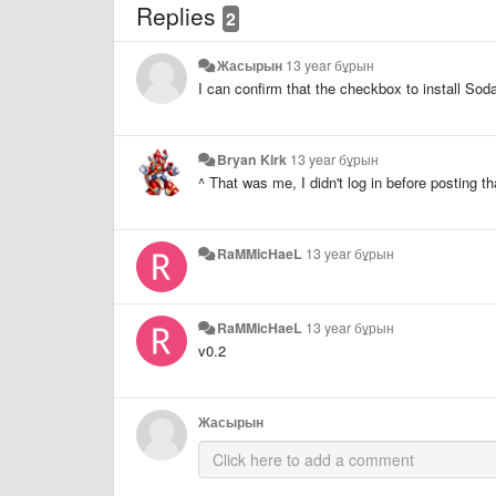
Replies
2
Жасырын
13 year бұрын
I can confirm that the checkbox to install Soda
Bryan Kirk
13 year бұрын
^ That was me, I didn't log in before posting 
RaMMicHaeL
13 year бұрын
RaMMicHaeL
13 year бұрын
v0.2
Жасырын