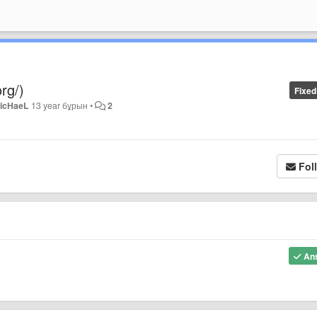
rg/)
Fixed
icHaeL
13 year бұрын
•
2
Fol
An