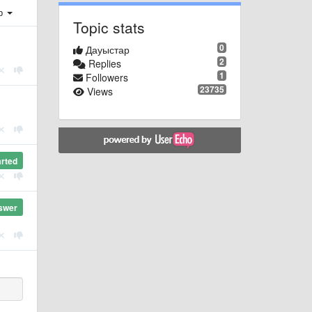
ер
Topic stats
0
Дауыстар
2
Replies
1
Followers
23735
Views
arted
swer