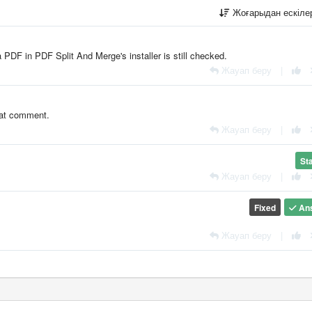
Жоғарыдан ескіл
 PDF in PDF Split And Merge's installer is still checked.
Жауап беру
|
that comment.
Жауап беру
|
St
Жауап беру
|
Fixed
An
Жауап беру
|