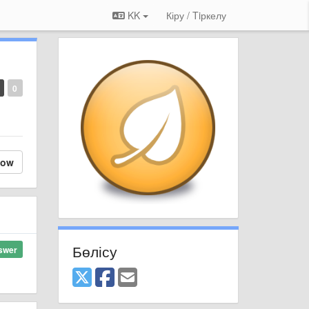
KK
Кіру / Tiркелу
0
low
Бөлісу
swer