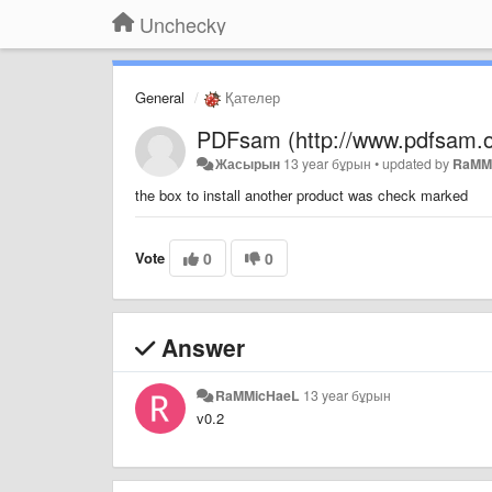
Unchecky
General
Қателер
PDFsam (http://www.pdfsam.o
Жасырын
13 year бұрын
•
updated by
RaMM
the box to install another product was check marked
Vote
0
0
Answer
RaMMicHaeL
13 year бұрын
v0.2