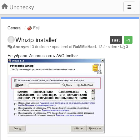
Unchecky
General
Fejl
Winzip installer
Fast
+1
Anonym
13 år siden
•
opdateret af
RaMMicHaeL
13 år siden
•
3
Не убрала Использовать AVG toolbar