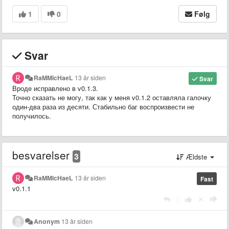
1
0
Følg
Svar
RaMMicHaeL
13 år siden
Svar
Вроде исправлено в v0.1.3.
Точно сказать не могу, так как у меня v0.1.2 оставляла галочку
один-два раза из десяти. Стабильно баг воспроизвести не
получилось.
besvarelser
3
Ældste
RaMMicHaeL
13 år siden
Fast
v0.1.1
|
Anonym
13 år siden