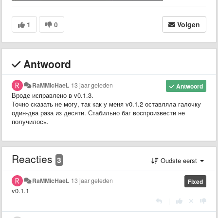
1
0
Volgen
Antwoord
RaMMicHaeL
13 jaar geleden
Antwoord
Вроде исправлено в v0.1.3.
Точно сказать не могу, так как у меня v0.1.2 оставляла галочку
один-два раза из десяти. Стабильно баг воспроизвести не
получилось.
Reacties
3
Oudste eerst
RaMMicHaeL
13 jaar geleden
Fixed
v0.1.1
|