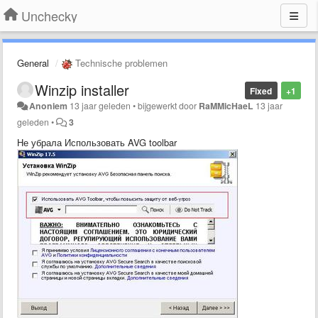
Unchecky
General
Technische problemen
Winzip installer
Fixed
+1
Anoniem
13 jaar geleden
•
bijgewerkt door
RaMMicHaeL
13 jaar
geleden
•
3
Не убрала Использовать AVG toolbar