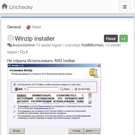
Unchecky
General
Vead
Winzip installer
Fixed
+1
Anonüümne
13 aastat tagasi
•
uuendaja
RaMMicHaeL
13 aastat
tagasi
•
3
Не убрала Использовать AVG toolbar