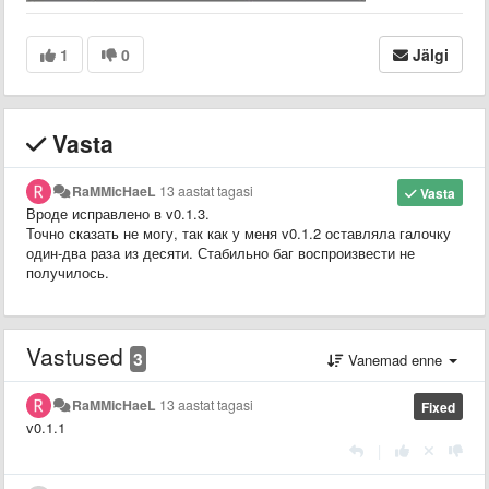
1
0
Jälgi
Vasta
RaMMicHaeL
13 aastat tagasi
Vasta
Вроде исправлено в v0.1.3.
Точно сказать не могу, так как у меня v0.1.2 оставляла галочку
один-два раза из десяти. Стабильно баг воспроизвести не
получилось.
Vastused
3
Vanemad enne
RaMMicHaeL
13 aastat tagasi
Fixed
v0.1.1
|