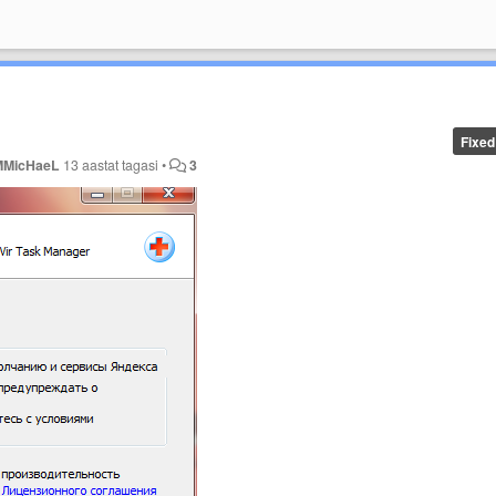
Fixed
MMicHaeL
13 aastat tagasi
•
3