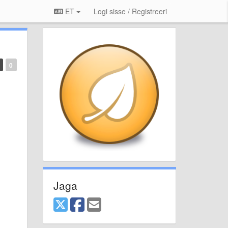
ET
Logi sisse / Registreeri
0
Jaga