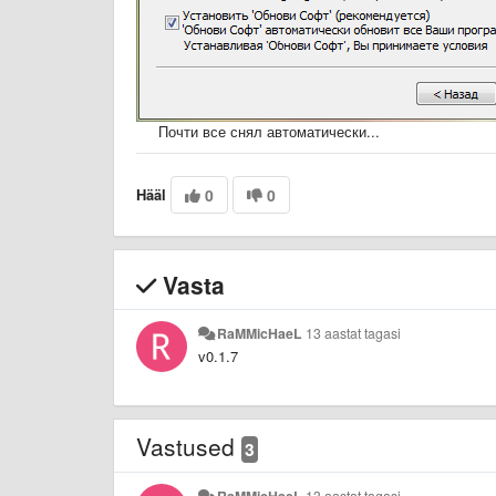
Почти все снял автоматически...
Hääl
0
0
Vasta
RaMMicHaeL
13 aastat tagasi
v0.1.7
Vastused
3
RaMMicHaeL
13 aastat tagasi