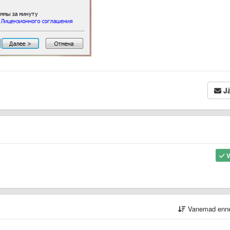
Jä
V
Vanemad enn