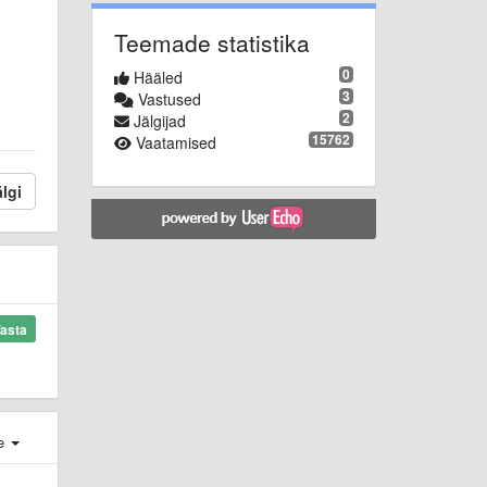
Teemade statistika
0
Hääled
3
Vastused
2
Jälgijad
15762
Vaatamised
lgi
asta
e