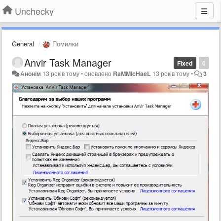
Unchecky
General
Помилки
Anvir Task Manager
Fixed
0
Анонім
13 років тому
•
оновлено
RaMMicHaeL
13 років тому
•
3