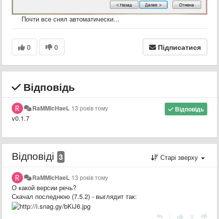
Почти все снял автоматически...
0
0
Підписатися
Відповідь
RaMMicHaeL
13 років тому
Відповідь
v0.1.7
Відповіді
3
Старі зверху
RaMMicHaeL
13 років тому
О какой версии речь?
Скачал последнюю (7.5.2) - выглядит так:
|