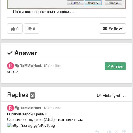
Почти все снял автоматически...
0
0
Follow
Answer
RaMMicHaeL
13 ár síðan
Answer
v0.1.7
Replies
3
Elsta fyrst
RaMMicHaeL
13 ár síðan
О какой версии речь?
Скачал последнюю (7.5.2) - выглядит так:
|