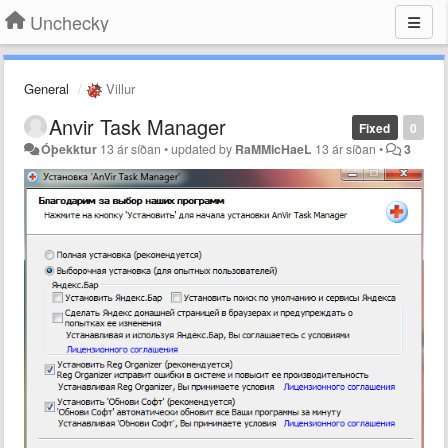
Unchecky
General
Villur
Anvir Task Manager
Fixed
0
Óþekktur
13 ár síðan
•
updated by
RaMMicHaeL
13 ár síðan
•
3