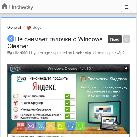
Unchecky
General
Bugs
Не снимает галочки с Windows
Fixed
0
Cleaner
killer000
11 years ago
•
updated by
Unchecky
11 years ago
•
2