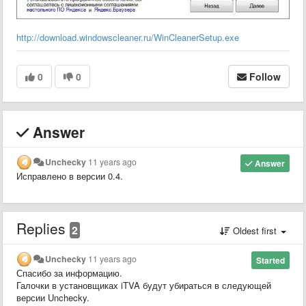
http://download.windowscleaner.ru/WinCleanerSetup.exe
0
0
Follow
Answer
Unchecky
11 years ago
Answer
Исправлено в версии 0.4.
Replies
2
Oldest first
Unchecky
11 years ago
Started
Спасибо за информацию.
Галочки в установщиках iTVA будут убираться в следующей
версии Unchecky.