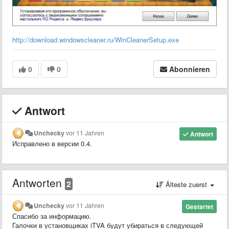
http://download.windowscleaner.ru/WinCleanerSetup.exe
0
0
Abonnieren
Antwort
Unchecky
vor 11 Jahren
Antwort
Исправлено в версии 0.4.
Antworten
2
Älteste zuerst
Unchecky
vor 11 Jahren
Gestartet
Спасибо за информацию.
Галочки в установщиках iTVA будут убираться в следующей