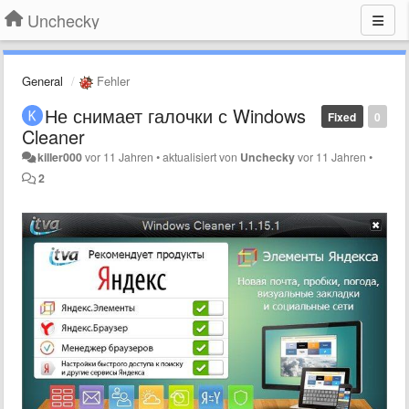
Unchecky
General
Fehler
Не снимает галочки с Windows
Fixed
0
Cleaner
killer000
vor 11 Jahren
•
aktualisiert von
Unchecky
vor 11 Jahren
•
2