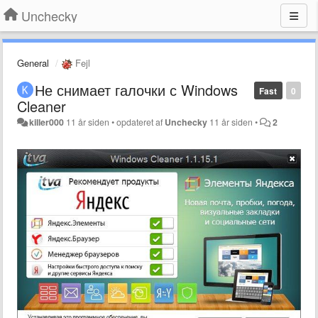
Unchecky
General
Fejl
Не снимает галочки с Windows
Fast
0
Cleaner
killer000
11 år siden
•
opdateret af
Unchecky
11 år siden
•
2