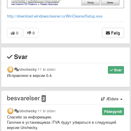
http://download.windowscleaner.ru/WinCleanerSetup.exe
0
0
Følg
Svar
Unchecky
11 år siden
Svar
Исправлено в версии 0.4.
besvarelser
2
Ældste
Unchecky
11 år siden
Påbegyndt
Спасибо за информацию.
Галочки в установщиках iTVA будут убираться в следующей
версии Unchecky.