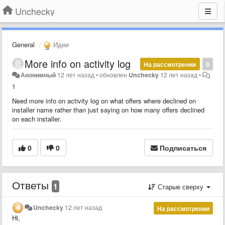
Unchecky
General
Идеи
More info on activity log
На рассмотрении
0
Анонимный
12 лет назад
•
обновлен
Unchecky
12 лет назад
•
1
Need more info on activity log on what offers where declined on
installer name rather than just saying on how many offers declined
on each installer.
0
0
Подписаться
Ответы
1
Старые сверху
Unchecky
12 лет назад
На рассмотрении
Hi,