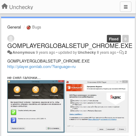
Unchecky
General
Bugs
Fixed
0
GOMPLAYERGLOBALSETUP_CHROME.EXE
Anonymous
9 years ago
•
updated by
Unchecky
8 years ago
•
2
GOMPLAYERGLOBALSETUP_CHROME.EXE
http://player.gomlab.com/?language=ru
не снял галочки...