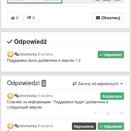
0
0
Obserwuj
Odpowiedź
Unchecky
8 lat temu
Odpowiedź
Поддержка была добавлена в версии 1.2.
Odpowiedzi
2
Zacznij od najstarszych
Unchecky
9 lat temu
Rozpoczęte
Спасибо за информацию. Поддержка будет добавлена в
следующей версии.
|
Unchecky
8 lat temu
Naprawione
Odpowiedź