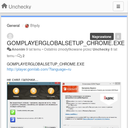
Unchecky
General
Błędy
Naprawione
0
GOMPLAYERGLOBALSETUP_CHROME.EXE
Anonim
9 lat temu
•
Ostatnio zmodyfikowane przez
Unchecky
8 lat
temu
•
2
GOMPLAYERGLOBALSETUP_CHROME.EXE
http://player.gomlab.com/?language=ru
не снял галочки...