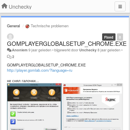
Unchecky
General
Technische problemen
Fixed
0
GOMPLAYERGLOBALSETUP_CHROME.EXE
Anoniem
9 jaar geleden
•
bijgewerkt door
Unchecky
8 jaar geleden
•
2
GOMPLAYERGLOBALSETUP_CHROME.EXE
http://player.gomlab.com/?language=ru
не снял галочки...