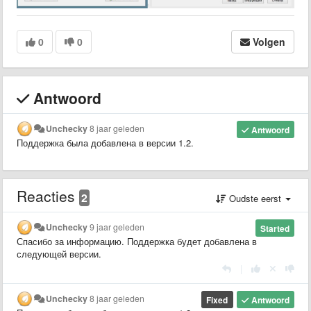
0
0
Volgen
Antwoord
Unchecky
8 jaar geleden
Antwoord
Поддержка была добавлена в версии 1.2.
Reacties
2
Oudste eerst
Unchecky
9 jaar geleden
Started
Спасибо за информацию. Поддержка будет добавлена в
следующей версии.
|
Unchecky
8 jaar geleden
Fixed
Antwoord