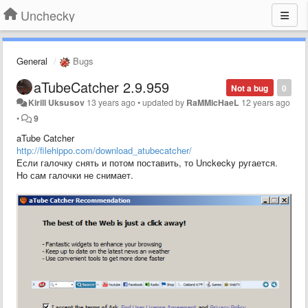
Unchecky
General
Bugs
aTubeCatcher 2.9.959
Not a bug
0
Kirill Uksusov
13 years ago
•
updated by
RaMMicHaeL
12 years ago
•
9
aTube Catcher
http://filehippo.com/download_atubecatcher/
Если галочку снять и потом поставить, то Unckecky ругается.
Но сам галочки не снимает.