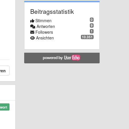
Beitragsstatistik
0
Stimmen
9
Antworten
1
Followers
10.351
Ansichten
ren
wort