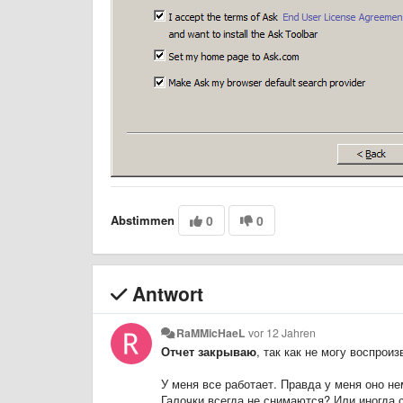
Abstimmen
0
0
Antwort
RaMMicHaeL
vor 12 Jahren
Отчет закрываю
, так как не могу воспрои
У меня все работает. Правда у меня оно не
Галочки всегда не снимаются? Или иногда 