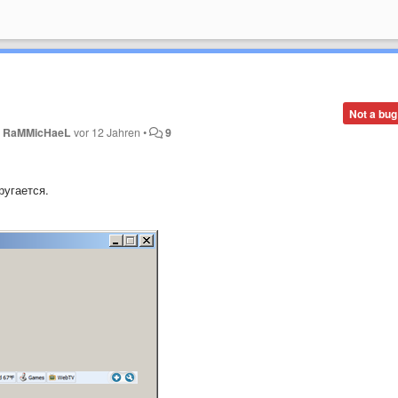
Not a bug
n
RaMMicHaeL
vor 12 Jahren
•
9
ругается.