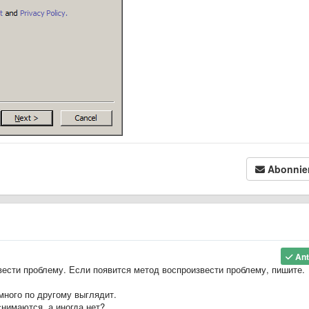
Abonnie
Ant
звести проблему. Если появится метод воспроизвести проблему, пишите.
много по другому выглядит.
снимаются, а иногда нет?