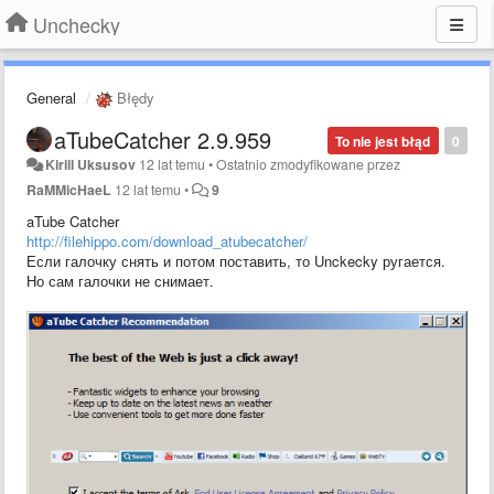
Unchecky
General
Błędy
aTubeCatcher 2.9.959
To nie jest błąd
0
Kirill Uksusov
12 lat temu
•
Ostatnio zmodyfikowane przez
RaMMicHaeL
12 lat temu
•
9
aTube Catcher
http://filehippo.com/download_atubecatcher/
Если галочку снять и потом поставить, то Unckecky ругается.
Но сам галочки не снимает.