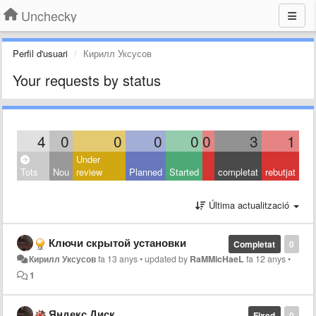
Unchecky
Perfil d'usuari
Кирилл Уксусов
Your requests by status
4
0
0
0
0
0
3
1
Under
Tots
Nou
review
Planned
Started
completat
rebutjat
Última actualització
Ключи скрытой установки
Completat
0
Кирилл Уксусов
fa 13 anys
•
updated by
RaMMicHaeL
fa 12 anys
•
1
Яндекс.Диск
Fixed
0