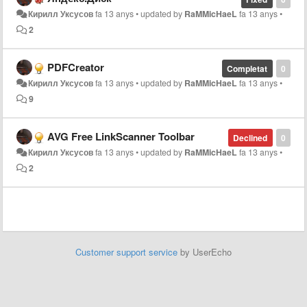
Кирилл Уксусов
fa 13 anys
•
updated by
RaMMicHaeL
fa 13 anys
•
2
PDFCreator
Completat
0
Кирилл Уксусов
fa 13 anys
•
updated by
RaMMicHaeL
fa 13 anys
•
9
AVG Free LinkScanner Toolbar
Declined
0
Кирилл Уксусов
fa 13 anys
•
updated by
RaMMicHaeL
fa 13 anys
•
2
Customer support service
by UserEcho