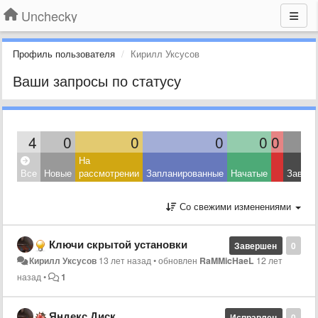
Unchecky
Профиль пользователя
Кирилл Уксусов
Ваши запросы по статусу
4
0
0
0
0
0
На
Все
Новые
рассмотрении
Запланированные
Начатые
Завер
Со свежими изменениями
Ключи скрытой установки
Завершен
0
Кирилл Уксусов
13 лет назад
•
обновлен
RaMMicHaeL
12 лет
назад
•
1
Яндекс.Диск
Исправлен
0