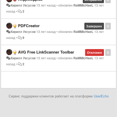
Кирилл Уксусов
13 лет назад
•
обновлен
RaMMicHaeL
13 лет
назад
•
2
PDFCreator
Завершен
0
Кирилл Уксусов
13 лет назад
•
обновлен
RaMMicHaeL
13 лет
назад
•
9
AVG Free LinkScanner Toolbar
Отклонен
0
Кирилл Уксусов
13 лет назад
•
обновлен
RaMMicHaeL
13 лет
назад
•
2
Сервис поддержки клиентов работает на платформе
UserEcho