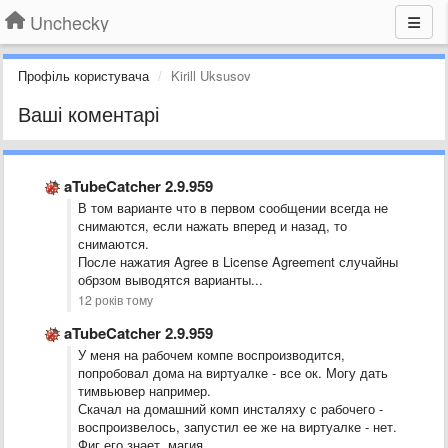
Unchecky
Профіль користувача
Kirill Uksusov
Ваші коментарі
aTubeCatcher 2.9.959
В том варианте что в первом сообщении всегда не
снимаются, если нажать вперед и назад, то
снимаются.
После нажатия Agree в License Agreement случайны
обрзом выводятся варианты...
12 років тому
aTubeCatcher 2.9.959
У меня на рабочем компе воспроизводится,
попробовал дома на виртуалке - все ок. Могу дать
тимвьювер например.
Скачал на домашний комп инсталяху с рабочего -
воспроизвелось, запустил ее же на виртуалке - нет.
Фиг его знает, магия.