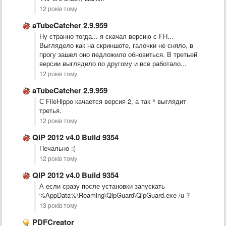
12 років тому
aTubeCatcher 2.9.959
Ну странно тогда... я скачал версию с FH...
Выглядело как на скриншоте, галочки не сняло, в
прогу зашел оно педложило обновиться. В третьей
версии выглядело по другому и все работало...
12 років тому
aTubeCatcher 2.9.959
С FileHippo качается версия 2, а так ^ выглядит
третья.
12 років тому
QIP 2012 v4.0 Build 9354
Печально :(
12 років тому
QIP 2012 v4.0 Build 9354
А если сразу после установки запускать
%AppData%\Roaming\QipGuard\QipGuard.exe /u ?
13 років тому
PDFCreator