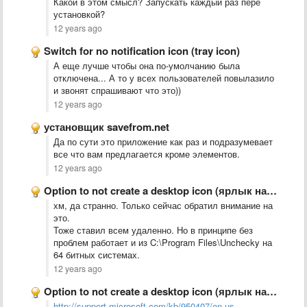
Какой в этом смысл? Запускать каждый раз пере
установкой?
12 years ago
Switch for no notification icon (tray icon)
А еще лучше чтобы она по-умолчанию была
отключена... А то у всех пользователей повылазило
и звонят спрашивают что это))
12 years ago
установщик savefrom.net
Да по сути это приложение как раз и подразумевает
все что вам предлагается кроме элементов.
12 years ago
Option to not create a desktop icon (ярлык на рабочем …
хм, да странно. Только сейчас обратил внимание на
это.
Тоже ставил всем удаленно. Но в принципе без
проблем работает и из C:\Program Files\Unchecky на
64 битных системах.
12 years ago
Option to not create a desktop icon (ярлык на рабочем …
http://support.microsoft.com/kb/950407/en-us