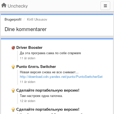
Unchecky
Brugerprofil
Kirill Uksusov
Dine kommentarer
Driver Booster
Да эта програма сама по себе crapware
11 år siden
Punto блять Switcher
Новая версия снова не все снимает...
http://download.cdn.yandex.net/punto/PuntoSwitcherSetup.exe
11 år siden
Сделайте портабельную версию!
Там настроек одна галочка.
12 år siden
Сделайте портабельную версию!