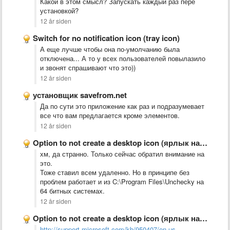
Какой в этом смысл? Запускать каждый раз пере
установкой?
12 år siden
Switch for no notification icon (tray icon)
А еще лучше чтобы она по-умолчанию была
отключена... А то у всех пользователей повылазило
и звонят спрашивают что это))
12 år siden
установщик savefrom.net
Да по сути это приложение как раз и подразумевает
все что вам предлагается кроме элементов.
12 år siden
Option to not create a desktop icon (ярлык на рабочем …
хм, да странно. Только сейчас обратил внимание на
это.
Тоже ставил всем удаленно. Но в принципе без
проблем работает и из C:\Program Files\Unchecky на
64 битных системах.
12 år siden
Option to not create a desktop icon (ярлык на рабочем …
http://support.microsoft.com/kb/950407/en-us