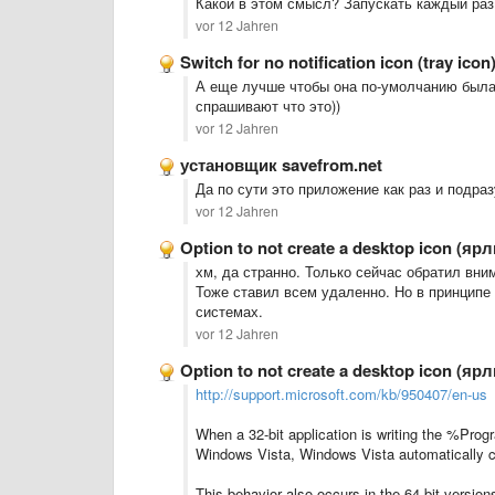
Какой в этом смысл? Запускать каждый раз
vor 12 Jahren
Switch for no notification icon (tray icon
А еще лучше чтобы она по-умолчанию была 
спрашивают что это))
vor 12 Jahren
установщик savefrom.net
Да по сути это приложение как раз и подра
vor 12 Jahren
Option to not create a desktop icon (я
хм, да странно. Только сейчас обратил вним
Тоже ставил всем удаленно. Но в принципе 
системах.
vor 12 Jahren
Option to not create a desktop icon (я
http://support.microsoft.com/kb/950407/en-us
When a 32-bit application is writing the %Progr
Windows Vista, Windows Vista automatically c
This behavior also occurs in the 64-bit versi