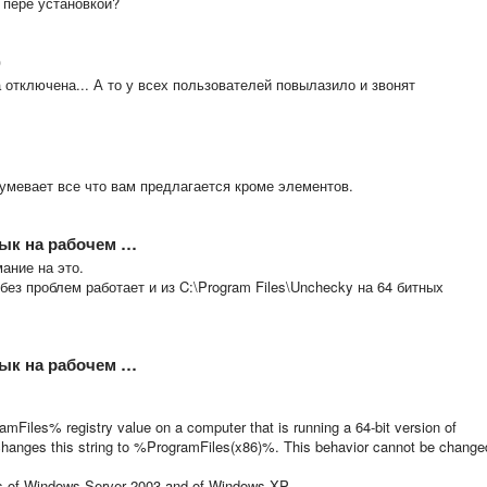
 пере установкой?
)
отключена... А то у всех пользователей повылазило и звонят
зумевает все что вам предлагается кроме элементов.
рлык на рабочем …
ание на это.
без проблем работает и из C:\Program Files\Unchecky на 64 битных
рлык на рабочем …
amFiles% registry value on a computer that is running a 64-bit version of
hanges this string to %ProgramFiles(x86)%. This behavior cannot be change
ons of Windows Server 2003 and of Windows XP.