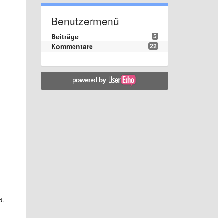
Benutzermenü
Beiträge
5
Kommentare
22
d.