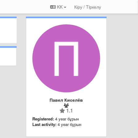
KK
Кіру / Tiркелу
Павел Киселёв
1.1
Registered:
4 year бұрын
Last activity:
4 year бұрын