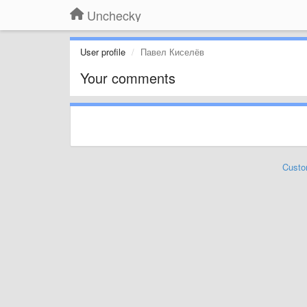
Unchecky
User profile
Павел Киселёв
Your comments
Custo